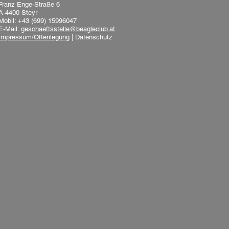
Franz Enge-Straße 6
A-4400 Steyr
Mobil: +43 (699) 15996047
E-Mail:
geschaeftsstelle@beagleclub.at
Impressum/Offenlegung
|
Datenschutz