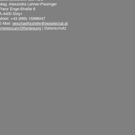
Mag. Alexandra Lehner-Piesinger
Franz Enge-Straße 6
A-4400 Steyr
Mobil: +43 (699) 15996047
E-Mail:
geschaeftsstelle@beagleclub.at
Impressum/Offenlegung
|
Datenschutz