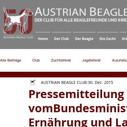
DER CLUB FÜR ALLE BEAGLEFREUNDE UND IHR
Home
Der Club
Der Beagle
Die Zucht
Di
Alle Beiträge
Club
Zuchtreferat
Jagdreferat
Ausstell
AUSTRIAN BEAGLE CLUB
30. Dez. 2015
Pressemitteilung
vomBundesminist
Ernährung und La