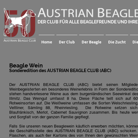
DER CLUB FÜR ALLE BEAGLEFREUNDE UND IHR
Home
Der Club
Der Beagle
Die Zucht
Di
Beagle Wein
Sonderedition des AUSTRIAN BEAGLE CLUB (ABC)
Der AUSTRIAN BEAGLE CLUB (ABC) bietet seinen Mitgliedern 
Weinbegeisterten ein besonderes Weinerlebnis in Form der Sonderediti
stehen handverlesene Weine aus dem burgenländischen Seewinkel de
Illmitz. Das Weingut umfasst 8 ha. Diese Fläche teilt sich auf
Rotweinsorten auf. Die Weißweine umfassen die Sorten Welschriesling
Veltliner, Sämling 88, Rheinriesling. Die Rotweine setzen sic
Blaufränkisch, Merlot, Cabernet Sauvignon zusammen.
Bis heute wer
und Sorgfalt von der ganzen Familie gepflegt.
Falls Sie unseren neuen Beaglewein käuflich erwerben möchten, können
die Geschäftsstelle des AUSTRIAN BEAGLE CLUB (ABC) schicken. 
Flaschen, als auch 6er Kartons des von Ihnen den gewünschten Wein