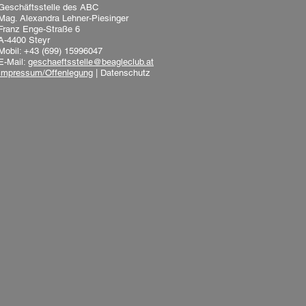
Geschäftsstelle des ABC
Mag. Alexandra Lehner-Piesinger
Franz Enge-Straße 6
A-4400 Steyr
Mobil: +43 (699) 15996047
E-Mail:
geschaeftsstelle@beagleclub.at
Impressum/Offenlegung
|
Datenschutz