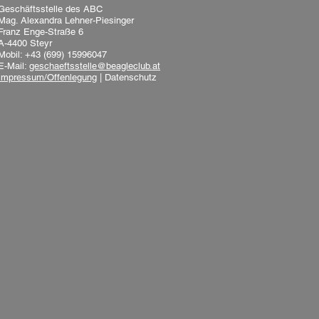
Geschäftsstelle des ABC
Mag. Alexandra Lehner-Piesinger
Franz Enge-Straße 6
A-4400 Steyr
Mobil: +43 (699) 15996047
E-Mail:
geschaeftsstelle@beagleclub.at
Impressum/Offenlegung
|
Datenschutz