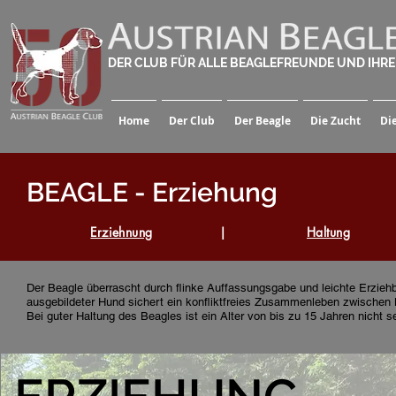
DER CLUB FÜR ALLE BEAGLEFREUNDE UND IHR
Home
Der Club
Der Beagle
Die Zucht
Di
BEAGLE - Erziehung
Erziehnung
|
Haltung
Der Beagle überrascht durch flinke Auffassungsgabe und leichte Erzieh
ausgebildeter Hund sichert ein konfliktfreies Zusammenleben zwische
Bei guter Haltung des Beagles ist ein Alter von bis zu 15 Jahren nicht se