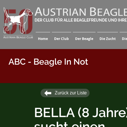
DER CLUB FÜR ALLE BEAGLEFREUNDE UND IHR
Home
Der Club
Der Beagle
Die Zucht
Di
ABC - Beagle In Not
Zurück zur Liste
BELLA (8 Jahre
sucht einen