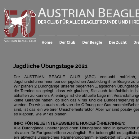
DER CLUB FÜR ALLE BEAGLEFREUNDE UND IHR
Home
Der Club
Der Beagle
Die Zucht
Di
Jagdliche Übungstage 2021
Der AUSTRIAN BEAGLE CLUB (ABC) versucht natürlich,
JagdhundeführerInnen bei der jagdlichen Ausbildung ihrer Beagle zu u
Wir planen 2
Durchgänge unserer begehrten „Jagdlichen Übungstage“
die Termine so gelegt, dass wir glauben, Sie auch tatsächlich in
abhalten zu können. Allerdings ist die aktuelle Lage mit Veranstaltung
keine Garantie haben, ob sich das Virus und die Bundesregierung a
werden. Da wir ja auch stark von der Öffnung der Gastronomie/Behe
sind, ist das ein weiterer Unsicherheitsfaktor.
Aber wir sind positiv ge
so klappen, wie wir es planen.
INFO FÜR NEUE INTERESSIERTE HUNDEFÜHRER/INNEN:
Alle Durchgänge unserer jagdlichen Übungstage sind in gewohnter W
als auch für Fortgeschrittene zugänglich. Bei beiden gibt es jagdli
ein abwechslungsreiches Rahmenprogramm eingebettet ist, um zwi