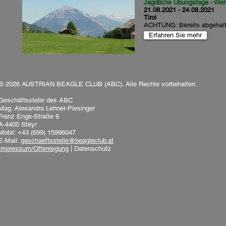
Jagdliche Übungstage - We
21.08.2021 - 24.08.2021
Tirol
ACHTUNG: Bereits abgehalt
Erfahren Sie mehr
© 2026 AUSTRIAN BEAGLE CLUB (ABC). Alle Rechte vorbehalten.
Geschäftsstelle des ABC
Mag. Alexandra Lehner-Piesinger
Franz Enge-Straße 6
A-4400 Steyr
Mobil: +43 (699) 15996047
E-Mail:
geschaeftsstelle@beagleclub.at
Impressum/Offenlegung
|
Datenschutz