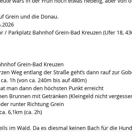
eute wars in der Früh noch etwas nebelig, aber von 
uf Grein und die Donau.
6.2026
hr / Parkplatz Bahnhof Grein-Bad Kreuzen (Ufer 18, 43
Bahnhof Grein-Bad Kreuzen
zen Weg entlang der Straße geht’s dann rauf zur Gob
 ca. 1h (von ca. 240m bis auf 480m)
hat man dann den höchsten Punkt erreicht
nen Brunnen mit Getränken (Kleingeld nicht vergessen
der runter Richtung Grein 
a. 6,1km (ca. 2h)
ils im Wald. Da es diesmal keinen Bach für die Hund