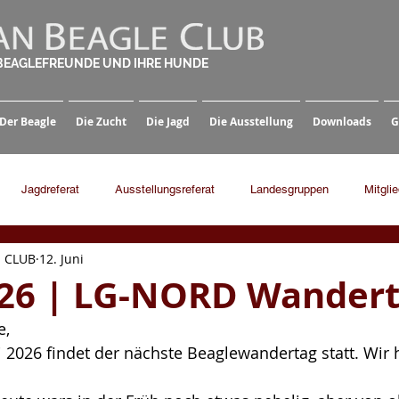
 BEAGLEFREUNDE UND IHRE HUNDE
Der Beagle
Die Zucht
Die Jagd
Die Ausstellung
Downloads
G
Jagdreferat
Ausstellungsreferat
Landesgruppen
Mitgli
 CLUB
12. Juni
026 | LG-NORD Wander
e,
 2026 findet der nächste Beaglewandertag statt. Wir