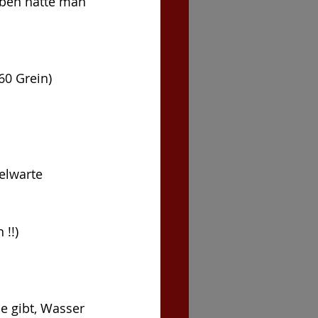
oben hatte man 
60 Grein) 
elwarte
 !!)
e gibt, Wasser 