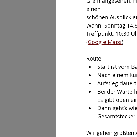
Grein angesehen. H
einen
schönen Ausblick a
Wann: Sonntag 14.
Treffpunkt: 10:30 U
(
Google Maps
)
Route:
Start ist vom 
Nach einem kur
Aufstieg dauert
Bei der Warte 
Es gibt oben ei
Dann geht’s wie
Gesamtstecke: c
Wir gehen größtente