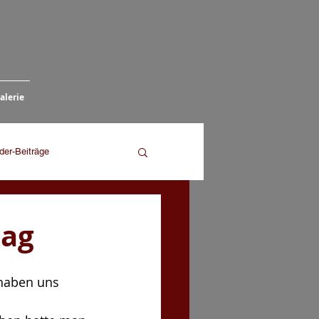
alerie
eder-Beiträge
tag
 haben uns 