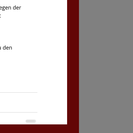
egen der 
: 
u den 