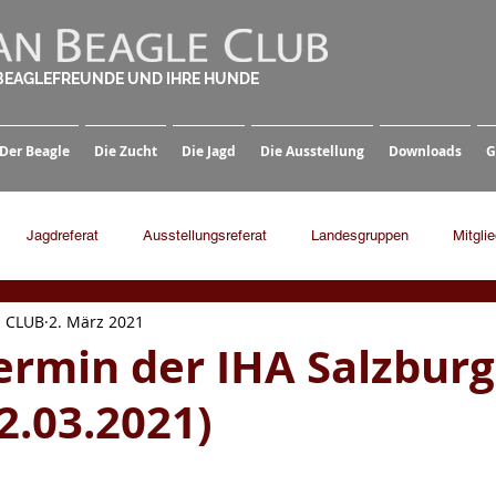
 BEAGLEFREUNDE UND IHRE HUNDE
Der Beagle
Die Zucht
Die Jagd
Die Ausstellung
Downloads
G
Jagdreferat
Ausstellungsreferat
Landesgruppen
Mitgli
 CLUB
2. März 2021
ermin der IHA Salzburg
2.03.2021)