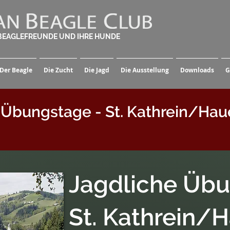
 BEAGLEFREUNDE UND IHRE HUNDE
Der Beagle
Die Zucht
Die Jagd
Die Ausstellung
Downloads
G
 Übungstage - St. Kathrein/Hau
Jagdliche Übu
St. Kathrein/