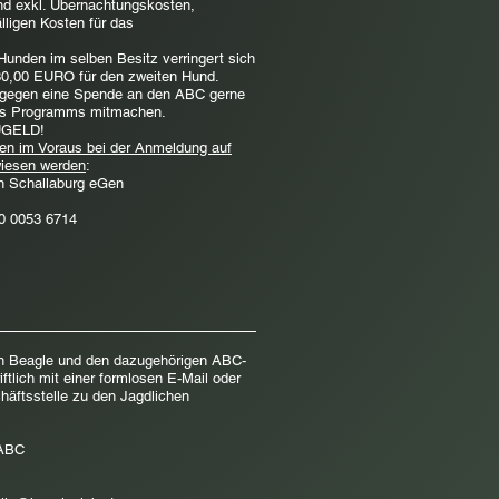
nd
exkl. Übernachtungskosten,
lligen Kosten für das
nden im selben Besitz verringert sich
30,00 EURO für den zweiten Hund.
 gegen eine Spende an den ABC gerne
des Programms mitmachen.
UGELD!
en im Voraus bei der Anmeldung auf
iesen werden
:
n Schallaburg eGen
0 0053 6714
en Beagle und den dazugehörigen ABC-
ftlich mit einer formlosen E-Mail oder
häftsstelle zu den Jagdlichen
 ABC