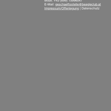
Mobil: +43 (699) 15996047
E-Mail:
geschaeftsstelle@beagleclub.at
Impressum/Offenlegung
|
Datenschutz