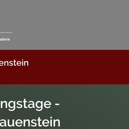
alerie
enstein
ngstage -
Hauenstein