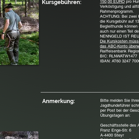
Kursgebühren:
150,00 EURO
pro Hu
Verköstigung und allfä
Rahmenprogramm.
ACHTUNG: Bei zwei Hu
die Kursgebühr auf 1
Begleithunde können
auch nur einen Teil 
NENNGELD IST RE
Die Kurskosten müss
das ABC-Konto überw
Raiffeisenbank Regio
BIC: RLNWATW1477
IBAN: AT60 3247 700
Anmerkung:
Bitte melden Sie Ihr
Jagdhundeführer schri
per Post bei der Gesc
Übungstagen an:
Geschäftsstelle des
Franz Enge-Str. 6
A-4400 Steyr