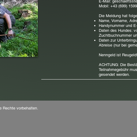
E-Mail: geschaeftsst
Mobil: +43 (699) 159
Die Meldung hat folg
Name, Vorname, Adre
Handynummer und E-M
Daten des Hundes: vo
Zuchtbuchnummer un
Daten zur Unterbring
Abreise (nur bei gem
Nenngeld ist Reugeld
ACHTUNG: Die Bestät
Teilnahmegebühr muss
gesendet werden.
Rechte vorbehalten.